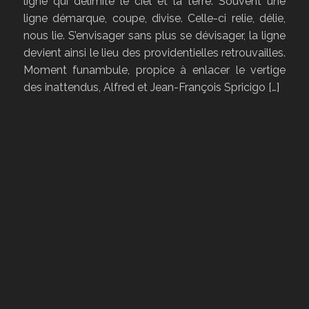
ligne qui délimite le ciel et la terre. Souvent une
ligne démarque, coupe, divise. Celle-ci relie, délie,
nous lie. S’envisager sans plus se dévisager, la ligne
devient ainsi le lieu des providentielles retrouvailles.
Moment funambule, propice à enlacer le vertige
des inattendus, Alfred et Jean-François Spricigo […]
artists talks 2023
nous l’horizon resterons
seul