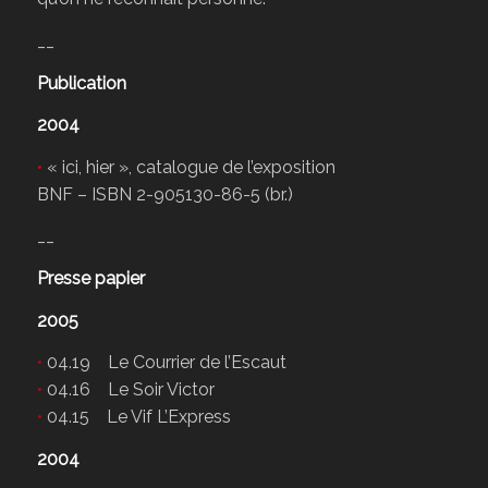
__
Publication
2004
•
« ici, hier », catalogue de l’exposition
BNF – ISBN 2-905130-86-5 (br.)
__
Presse papier
2005
•
04.19 Le Courrier de l’Escaut
•
04.16 Le Soir Victor
•
04.15 Le Vif L’Express
2004