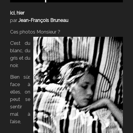
ici, hier
par
Jean-François Bruneau
Ces photos Monsieur ?
C’est du
blanc, du
gris et du
noir.
Bien sûr,
face à
elles, on
peut se
sentir
mal à
l’aise,