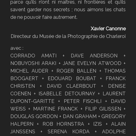
parce qu’ils n’ont ni maîtres, ni frontières et qu’ils
savent garder nos secrets ; nous aimons les chats
de ne pouvoir faire autrement.
Xavier Canonne
Directeur du Musée de la Photographie de Charleroi
avec :
CORRADO AMATI + DAVE ANDERSON +
NOBUYOSHI ARAKI + JANE EVELYN ATWOOD +
MICHEL AUDER + ROGER BALLEN + THOMAS
BOOGAERT + EDOUARD BOUBAT + FRANCK
CHRISTEN + DAVID CLAERBOUT + DENISE
COENEN + ISABELLE DETOURNAY + LAURENT
DUPONT-GARITTE + PETER FISCHLI + DAVID
WEISS + MARTINE FRANCK + FILIP GILISSEN +
DOUGLAS GORDON + DAN GRAHAM + GREGORY
HALPERN + ROB HORNSTRA + IZIS + ALAIN
JANSSENS + SERENA KORDA + ADOLPHE