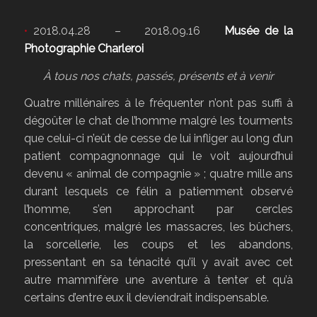
•
2018.04.28 – 2018.09.16
Musée de la
Photographie Charleroi
À tous nos chats, passés, présents et à venir
Quatre millénaires à le fréquenter n’ont pas suffi à
dégoûter le chat de l’homme malgré les tourments
que celui-ci n’eût de cesse de lui infliger au long d’un
patient compagnonnage qui le voit aujourd’hui
devenu « animal de compagnie » ; quatre mille ans
durant lesquels ce félin a patiemment observé
l’homme, s’en approchant par cercles
concentriques, malgré les massacres, les bûchers,
la sorcellerie, les coups et les abandons,
pressentant en sa ténacité qu’il y avait avec cet
autre mammifère une aventure à tenter et qu’à
certains d’entre eux il deviendrait indispensable.