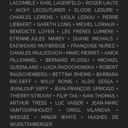
LACOMBLÉ + KARL LAGERFELD + ROGER LAUTE
+ JACKY LECOUTURIER + ELODIE LEDURE +
CHARLES LEIRENS + VJOLA LESKAJ + PIERRE
LIEBAERT + GARETH LONG + MICHEL LORIAUX +
BÉNÉDICTE LOYEN + LES FRÈRES LUMIÈRE +
ETIENNE-JULES MAREY + DUANE MICHALS +
EADWEARD MUYBRIDGE + FRANÇOISE NUÑEZ +
CHARLES PAULICEVICH + MARC PIERRET + ANICK
PILLIONNEL + BERNARD PLOSSU + MICHAEL
QUEENLAND + LUCIA RADOCHONSKA + ROBERT
RAUSCHENBERG + BETTINA RHEIMS + BARBARA
RIX-SIEFF + WILLY RONIS + ALDO SESSA +
JEANLOUP SIEFF + JEAN-FRANÇOIS SPRICIGO +
THIERRY STRUVAY + FILIP TAS + IVAN THOMAS +
ARTHUR TRESS + LUC VAISER + JEAN-MARC
VANTOURNHOUDT + ORIOL VILANOVA +
WEEGEE + MINOR WHITE + HUGHES DE
WURSTEMBERGER