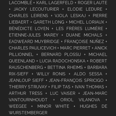
LACOMBLÉ + KARL LAGERFELD + ROGER LAUTE
+ JACKY LECOUTURIER + ELODIE LEDURE +
CHARLES LEIRENS + VJOLA LESKAJ + PIERRE
LIEBAERT + GARETH LONG + MICHEL LORIAUX +
BÉNÉDICTE LOYEN + LES FRÈRES LUMIÈRE +
ETIENNE-JULES MAREY + DUANE MICHALS +
EADWEARD MUYBRIDGE + FRANÇOISE NUÑEZ +
CHARLES PAULICEVICH + MARC PIERRET + ANICK
PILLIONNEL + BERNARD PLOSSU + MICHAEL
QUEENLAND + LUCIA RADOCHONSKA + ROBERT
RAUSCHENBERG + BETTINA RHEIMS + BARBARA
RIX-SIEFF + WILLY RONIS + ALDO SESSA +
JEANLOUP SIEFF + JEAN-FRANÇOIS SPRICIGO +
THIERRY STRUVAY + FILIP TAS + IVAN THOMAS +
ARTHUR TRESS + LUC VAISER + JEAN-MARC
VANTOURNHOUDT + ORIOL VILANOVA +
WEEGEE + MINOR WHITE + HUGHES DE
WURSTEMBERGER