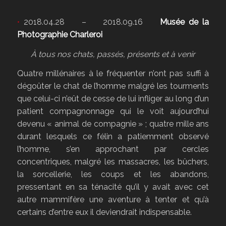
•
2018.04.28 – 2018.09.16
Musée de la
Photographie Charleroi
À tous nos chats, passés, présents et à venir
Quatre millénaires à le fréquenter n’ont pas suffi à
dégoûter le chat de l’homme malgré les tourments
que celui-ci n’eût de cesse de lui infliger au long d’un
patient compagnonnage qui le voit aujourd’hui
devenu « animal de compagnie » ; quatre mille ans
durant lesquels ce félin a patiemment observé
l’homme, s’en approchant par cercles
concentriques, malgré les massacres, les bûchers,
la sorcellerie, les coups et les abandons,
pressentant en sa ténacité qu’il y avait avec cet
autre mammifère une aventure à tenter et qu’à
certains d’entre eux il deviendrait indispensable.