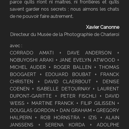
parce qu’ils n’ont ni maîtres, ni frontières et qu’ils
savent garder nos secrets ; nous aimons les chats
de ne pouvoir faire autrement.
Xavier Canonne
Directeur du Musée de la Photographie de Charleroi
avec :
CORRADO AMATI + DAVE ANDERSON +
NOBUYOSHI ARAKI + JANE EVELYN ATWOOD +
MICHEL AUDER + ROGER BALLEN + THOMAS
BOOGAERT + EDOUARD BOUBAT + FRANCK
CHRISTEN + DAVID CLAERBOUT + DENISE
COENEN + ISABELLE DETOURNAY + LAURENT
DUPONT-GARITTE + PETER FISCHLI + DAVID
WEISS + MARTINE FRANCK + FILIP GILISSEN +
DOUGLAS GORDON + DAN GRAHAM + GREGORY
HALPERN + ROB HORNSTRA + IZIS + ALAIN
JANSSENS + SERENA KORDA + ADOLPHE