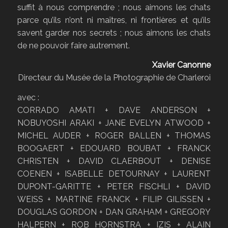
suffit à nous comprendre ; nous aimons les chats
parce qu’ils n’ont ni maîtres, ni frontières et qu’ils
savent garder nos secrets ; nous aimons les chats
de ne pouvoir faire autrement.
Xavier Canonne
Directeur du Musée de la Photographie de Charleroi
avec :
CORRADO AMATI + DAVE ANDERSON +
NOBUYOSHI ARAKI + JANE EVELYN ATWOOD +
MICHEL AUDER + ROGER BALLEN + THOMAS
BOOGAERT + EDOUARD BOUBAT + FRANCK
CHRISTEN + DAVID CLAERBOUT + DENISE
COENEN + ISABELLE DETOURNAY + LAURENT
DUPONT-GARITTE + PETER FISCHLI + DAVID
WEISS + MARTINE FRANCK + FILIP GILISSEN +
DOUGLAS GORDON + DAN GRAHAM + GREGORY
HALPERN + ROB HORNSTRA + IZIS + ALAIN