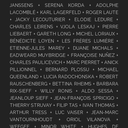
JANSSENS + SERENA KORDA + ADOLPHE
LACOMBLÉ + KARL LAGERFELD + ROGER LAUTE
+ JACKY LECOUTURIER + ELODIE LEDURE +
CHARLES LEIRENS + VJOLA LESKAJ + PIERRE
LIEBAERT + GARETH LONG + MICHEL LORIAUX +
BÉNÉDICTE LOYEN + LES FRÈRES LUMIÈRE +
ETIENNE-JULES MAREY + DUANE MICHALS +
EADWEARD MUYBRIDGE + FRANÇOISE NUÑEZ +
CHARLES PAULICEVICH + MARC PIERRET + ANICK
PILLIONNEL + BERNARD PLOSSU + MICHAEL
QUEENLAND + LUCIA RADOCHONSKA + ROBERT
RAUSCHENBERG + BETTINA RHEIMS + BARBARA
RIX-SIEFF + WILLY RONIS + ALDO SESSA +
JEANLOUP SIEFF + JEAN-FRANÇOIS SPRICIGO +
THIERRY STRUVAY + FILIP TAS + IVAN THOMAS +
ARTHUR TRESS + LUC VAISER + JEAN-MARC
VANTOURNHOUDT + ORIOL VILANOVA +
WEEGEE + MINOR WHITE + HUGHES DE