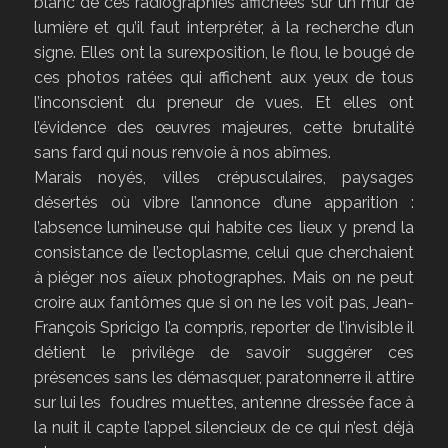
blanc de ces radiographies affichées sur un mur de
lumière et qu’il faut interpréter, à la recherche d’un
signe. Elles ont la surexposition, le flou, le bougé de
ces photos ratées qui affichent aux yeux de tous
l’inconscient du preneur de vues. Et elles ont
l’évidence des œuvres majeures, cette brutalité
sans fard qui nous renvoie à nos abîmes.
Marais noyés, villes crépusculaires, paysages
désertés où vibre l’annonce d’une apparition :
l’absence lumineuse qui habite ces lieux y prend la
consistance de l’ectoplasme, celui que cherchaient
à piéger nos aïeux photographes. Mais on ne peut
croire aux fantômes que si on ne les voit pas, Jean-
François Spricigo l’a compris, reporter de l’invisible il
détient le privilège de savoir suggérer ces
présences sans les démasquer, paratonnerre il attire
sur lui les foudres muettes, antenne dressée face à
la nuit il capte l’appel silencieux de ce qui n’est déjà