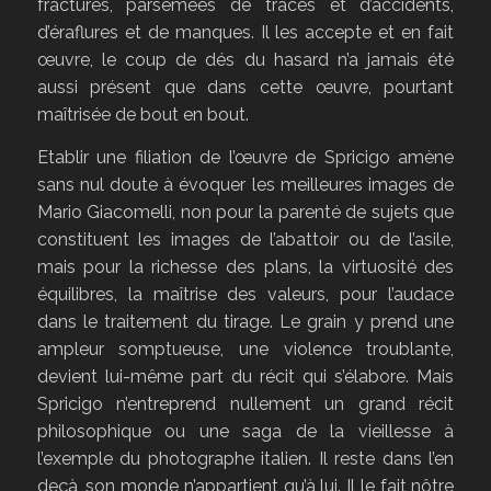
fractures, parsemées de traces et d’accidents,
d’éraflures et de manques. Il les accepte et en fait
œuvre, le coup de dés du hasard n’a jamais été
aussi présent que dans cette œuvre, pourtant
maîtrisée de bout en bout.
Etablir une filiation de l’œuvre de Spricigo amène
sans nul doute à évoquer les meilleures images de
Mario Giacomelli, non pour la parenté de sujets que
constituent les images de l’abattoir ou de l’asile,
mais pour la richesse des plans, la virtuosité des
équilibres, la maîtrise des valeurs, pour l’audace
dans le traitement du tirage. Le grain y prend une
ampleur somptueuse, une violence troublante,
devient lui-même part du récit qui s’élabore. Mais
Spricigo n’entreprend nullement un grand récit
philosophique ou une saga de la vieillesse à
l’exemple du photographe italien. Il reste dans l’en
deçà, son monde n’appartient qu’à lui. Il le fait nôtre