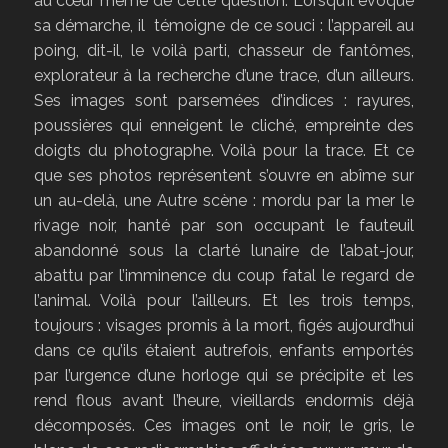
au cœur même de cette question. Lorsqu’il évoque
sa démarche, il témoigne de ce souci : l’appareil au
poing, dit-il, le voilà parti, chasseur de fantômes,
explorateur à la recherche d’une trace, d’un ailleurs.
Ses images sont parsemées d’indices : rayures,
poussières qui enneigent le cliché, empreinte des
doigts du photographe. Voilà pour la trace. Et ce
que ses photos représentent s’ouvre en abîme sur
un au-delà, une Autre scène : mordu par la mer le
rivage noir, hanté par son occupant le fauteuil
abandonné sous la clarté lunaire de l’abat-jour,
abattu par l’imminence du coup fatal le regard de
l’animal. Voilà pour l’ailleurs. Et les trois temps,
toujours : visages promis à la mort, figés aujourd’hui
dans ce qu’ils étaient autrefois, enfants emportés
par l’urgence d’une horloge qui se précipite et les
rend flous avant l’heure, vieillards endormis déjà
décomposés. Ces images ont le noir, le gris, le