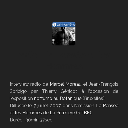
radio – la Pensée et les
Hommes
Interview radio de
Marcel Moreau
et Jean-François
Spricigo par Thierry Génicot à l’occasion de
l’exposition
notturno
au
Botanique
(Bruxelles).
Diffusée le 7 juillet 2007 dans l’émission
La Pensée
et les Hommes
de
La Première
(
RTBF
).
Durée : 30min 37sec