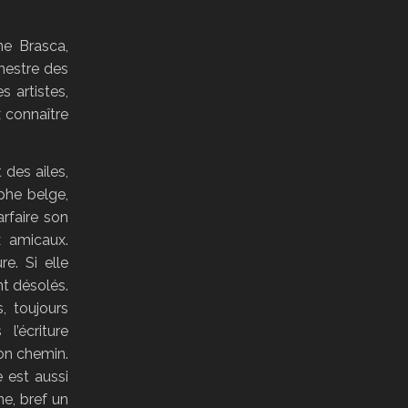
ne Brasca,
imestre des
 artistes,
x connaître
 des ailes,
phe belge,
rfaire son
 amicaux.
e. Si elle
nt désolés.
, toujours
l’écriture
on chemin.
 est aussi
ne, bref un