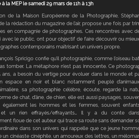
 à la MEP le samedi 29 mars de 11h à 13h
ation de la Maison Européenne de la Photographie, Stépha
 de la rédaction du magazine
de l’air
, propose une fois par tr
es en compagnie de photographes. Ces rencontres avec des
 avec le public, ont pour objectif de faire découvrir ou mieu
graphes contemporains maîtrisant un univers propre.
nçois Spricigo confie qu’il photographie, comme l’oiseau bat
as tomber. La métaphore n’est pas innocente. Ce photogra
 ans, a besoin du vertige pour évoluer dans le monde et pa
n espace en noir et blanc notamment peuplé d’animaux
imalière, sa photographie célèbre, écoute, regarde la natur
orme de chat, d’âne, de chien, elle est aussi paysages, souve
ut également les hommes et les femmes, souvent enfants
et un rien effrayés/effrayants… Il y a du conte dans 
ement floue de cet auteur qui trace sa route sans demander s
aordinaire dans son univers qui rappelle que ce jeune homme
e un cinéaste cinéphile, un amoureux des lettres, un méloma