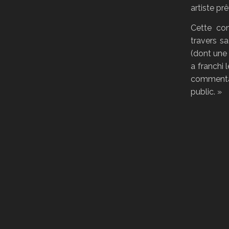
artiste pr
Cette co
travers s
(dont une 
a franchi 
commentai
public. »