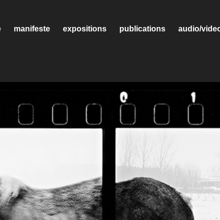
e
manifeste
expositions
publications
audio/vide