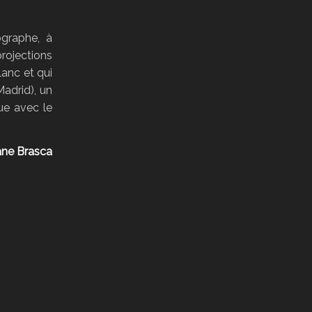
graphe, à
rojections
lanc et qui
Madrid), un
ue avec le
ne Brasca