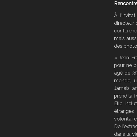
Rencontre
À l’invit
directeur
conférenc
mais aussi
des photo
« Jean-Fra
pour ne p
âgé de 35
monde, u
Jamais an
prend la f
Elle incl
étranges 
volontair
De l’extr
dans la vi