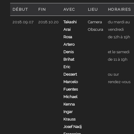
DÉBUT
FIN
AVEC
LIEU
HORAIRES
2018.09.07
2018.10.20
Takashi
Camera
du mardi au
Arai
Obscura
vendredi
Rosa
de 12h à 19h
Artero
Denis
et le samedi
Brihat
de 11 à 19h
Eric
Dessert
ou sur
Marcelo
rendez-vous
Fuentes
Michael
Kenna
Ingar
Krauss
Josef Nadj