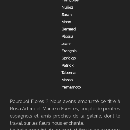
Françoise
Nuñez
Sarah
Moon
Bernard
Plossu
Jean-
François
Spricigo
Patrick
Taberna
Masao
Yamamoto
Pourquoi Flores ? Nous avons emprunté ce titre à
Rosa Artero et Marcelo Fuentes, couple de peintres
espagnols et amis proches de la galerie, dont le
travail sur les fleurs nous enchante.