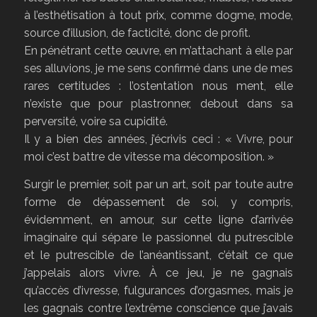
à l’esthétisation à tout prix, comme dogme, mode,
source d’illusion, de facticité, donc de profit.
En pénétrant cette œuvre, en m’attachant à elle par
ses alluvions, je me sens confirmé dans une de mes
rares certitudes : l’ostentation nous ment, elle
n’existe que pour plastronner, debout dans sa
perversité, voire sa cupidité.
Il y a bien des années, j’écrivis ceci : « Vivre, pour
moi c’est battre de vitesse ma décomposition. »
Surgir le premier, soit par un art, soit par toute autre
forme de dépassement de soi, y compris,
évidemment, en amour, sur cette ligne d’arrivée
imaginaire qui sépare le passionnel du putrescible
et le putrescible de l’anéantissant, c’était ce que
j’appelais alors vivre. À ce jeu, je ne gagnais
qu’accès d’ivresse, fulgurances d’orgasmes, mais je
les gagnais contre l’extrême conscience que j’avais