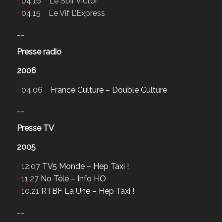
•
04.16 Le Soir Victor
•
04.15 Le Vif L’Express
__
Presse radio
2006
•
04.06
France Culture – Double Culture
__
Presse TV
2005
•
12.07
TV5 Monde – Hep Taxi !
•
11.27
No Télé – Info HO
•
10.21
RTBF La Une – Hep Taxi !
__