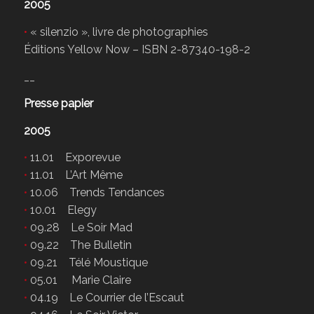
2005
•
« silenzio », livre de photographies
Éditions Yellow Now – ISBN 2-87340-198-2
__
Presse papier
2005
•
11.01 Exporevue
•
11.01 L’Art Même
•
10.06 Trends Tendances
•
10.01 Elegy
•
09.28 Le Soir Mad
•
09.22 The Bulletin
•
09.21 Télé Moustique
•
05.01 Marie Claire
•
04.19 Le Courrier de l’Escaut