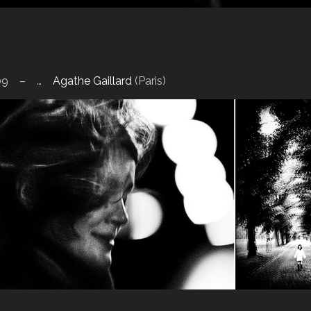
deuxième chance
01.09 – …
Agathe Gaillard
(Paris)