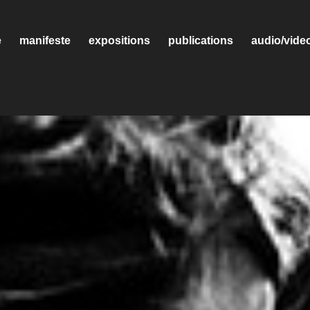
e
manifeste
expositions
publications
audio/vide