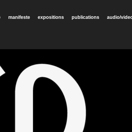
e
manifeste
expositions
publications
audio/vide