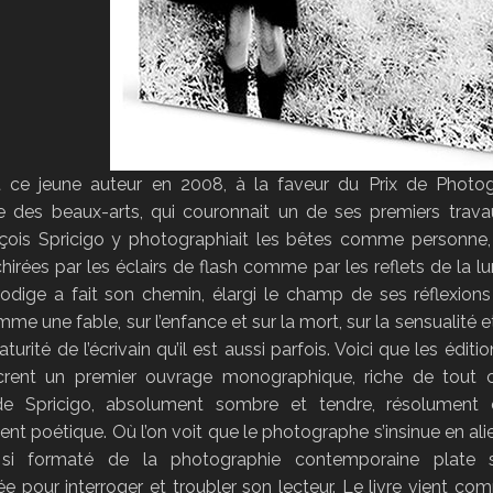
 ce jeune auteur en 2008, à la faveur du Prix de Photo
e des beaux-arts, qui couronnait un de ses premiers trava
çois Spricigo y photographiait les bêtes comme personne,
hirées par les éclairs de flash comme par les reflets de la lu
rodige a fait son chemin, élargi le champ de ses réflexions
mme une fable, sur l’enfance et sur la mort, sur la sensualité et
turité de l’écrivain qu’il est aussi parfois. Voici que les éditio
crent un premier ouvrage monographique, riche de tout c
 de Spricigo, absolument sombre et tendre, résolument 
t poétique. Où l’on voit que le photographe s’insinue en ali
si formaté de la photographie contemporaine plate sé
e pour interroger et troubler son lecteur. Le livre vient c