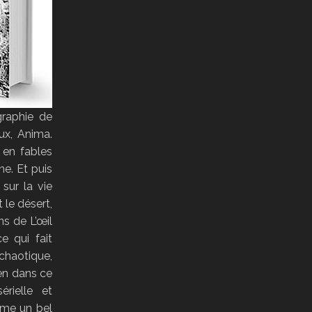
graphie de
ux, Anima.
 en fables
ne. Et puis
 sur la vie
 le désert,
ns de L’œil
e qui fait
chaotique,
en dans ce
rielle et
omme un bel