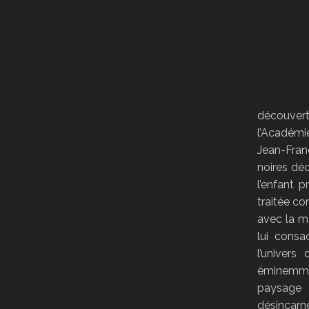
découvert
l’Académi
Jean-Fran
noires déc
l’enfant p
traitée co
avec la ma
lui consa
l’univers
éminemmen
paysage 
désincarné